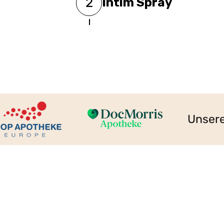
2
Intim Spray
Schritt 2: Intim Spray
Das Intim Spray bietet dir un
Frischegefühl – ganz ohne Duf
unterwegs, beim Toilettengan
Hautfreundlich, pH-hautneutra
Unsere Partner: