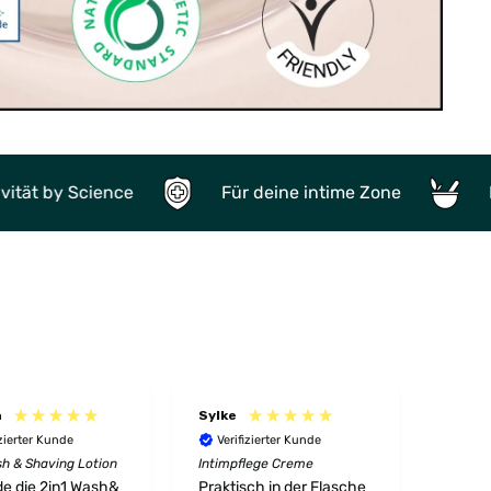
ence
Für deine intime Zone
Natürliche &
a
Sylke
Angel
izierter Kunde
Verifizierter Kunde
Veri
sh & Shaving Lotion
Intimpflege Creme
Wasser
Gleitge
 Wash&
Praktisch in der Flasche