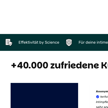
fektivität by Science
Für deine intime Zone
+40.000 zufriedene 
Anony
Verifi
Intimpfl
sehr a