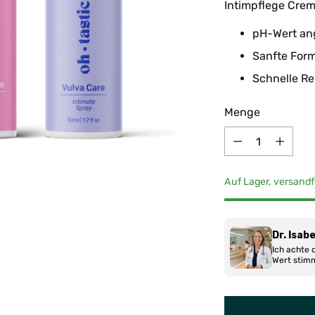
Intimpflege Cre
pH-Wert ang
Sanfte Form
Schnelle Re
Menge
Menge
Auf Lager, versandf
Dr. Isab
Ich achte 
Wert stimm