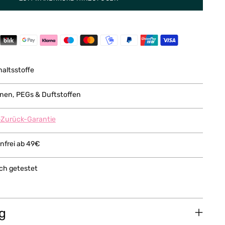
haltsstoffe
konen, PEGs & Duftstoffen
-Zurück-Garantie
nfrei ab 49€
ch getestet
g