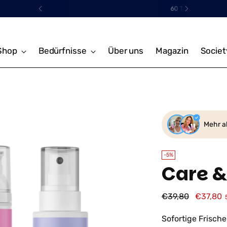
60 Tage Geld-zurück-Garantie
Shop
Bedürfnisse
Über uns
Magazin
Societ
Mehr a
-5%
Care &
Regulärer
€39,80
€37,80
Preis
Sofortige Frische