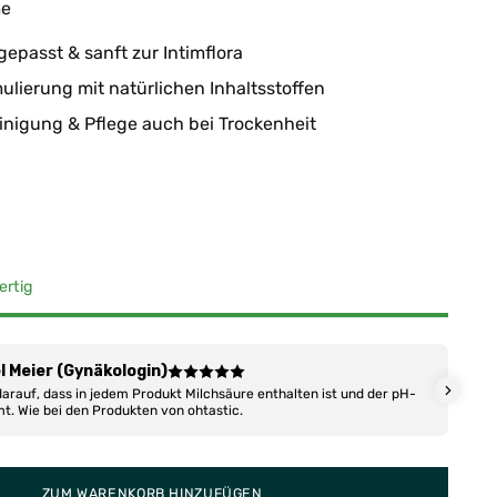
me
epasst & sanft zur Intimflora
ulierung mit natürlichen Inhaltsstoffen
inigung & Pflege auch bei Trockenheit
ertig
el Meier (Gynäkologin)
darauf, dass in jedem Produkt Milchsäure enthalten ist und der pH-
t. Wie bei den Produkten von ohtastic.
ZUM WARENKORB HINZUFÜGEN