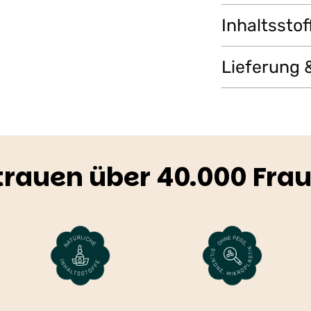
Inhaltsstof
Lieferung 
Produkt
in
den
rauen über 40.000 Frau
Warenkorb
legen