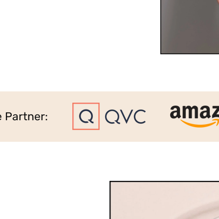
terwegs sanfte Reinigung und ein gepflegtes
tstoffe oder Rückstände. Perfekt für
g oder vor und nach intimen Momenten.
l und besonders ergiebig.