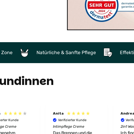
Natürliche & Sanfte Pflege
Effektivität by Sci
Kundinnen
m
Anita
Andre
zierter Kunde
Verifizierter Kunde
Verif
ege Creme
Intimpflege Creme
2in1 Wa
ngenehm
Das Brennen und die
Ich finde die 2in1