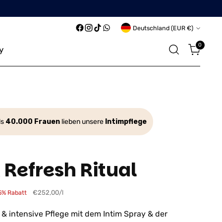
Währung
Deutschland (EUR €)
0
y
ls
40.000 Frauen
lieben unsere
Intimpflege
 Refresh Ritual
per
5% Rabatt
€252,00
/
l
Stückpreis
 & intensive Pflege mit dem Intim Spray & der