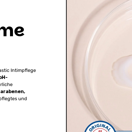
ime
astic Intimpflege
pH-
rliche
Parabenen,
epflegtes und