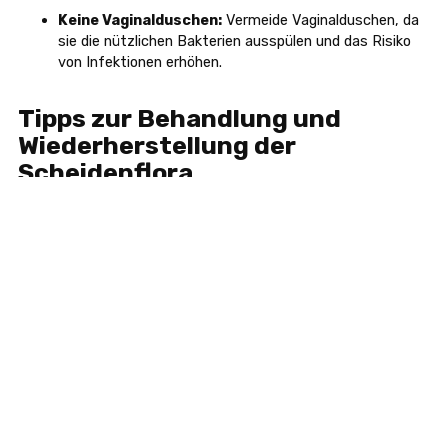
Keine Vaginalduschen:
Vermeide Vaginalduschen, da
sie die nützlichen Bakterien ausspülen und das Risiko
von Infektionen erhöhen.
Tipps zur Behandlung und
Wiederherstellung der
Scheidenflora
Wenn du an einer vaginalen Infektion leidest, ist es wichtig,
die richtige Behandlung zu suchen und Maßnahmen zur
Wiederherstellung der Scheidenflora zu ergreifen:
1. Ärztliche Beratung
Diagnose:
Konsultiere deinen Arzt, um eine genaue
Diagnose zu erhalten und die passende Behandlung zu
besprechen.
Medikamente:
Befolge die Anweisungen deines
Arztes zur Einnahme von Medikamenten sorgfältig, um
sicherzustellen, dass die Infektion vollständig